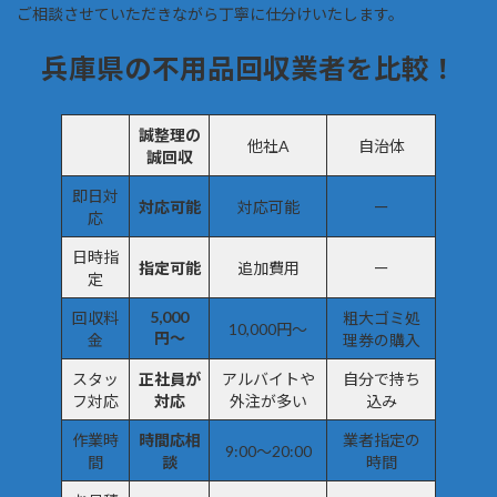
ご相談させていただきながら丁寧に仕分けいたします。
兵庫県の不用品回収業者を比較！
誠整理の
他社A
自治体
誠回収
即日対
対応可能
対応可能
ー
応
日時指
指定可能
追加費用
ー
定
5,000
回収料
粗大ゴミ処
10,000円〜
円〜
金
理券の購入
スタッ
正社員が
アルバイトや
自分で持ち
フ対応
対応
外注が多い
込み
作業時
時間応相
業者指定の
9:00〜20:00
間
談
時間