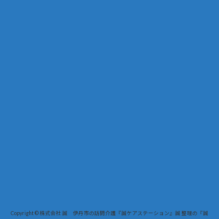
Copyright © 株式会社 誠 伊丹市の訪問介護『誠ケアステーション』誠 整理の『誠